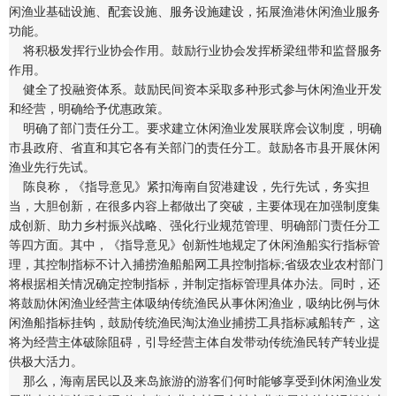
闲渔业基础设施、配套设施、服务设施建设，拓展渔港休闲渔业服务
功能。
将积极发挥行业协会作用。鼓励行业协会发挥桥梁纽带和监督服务
作用。
健全了投融资体系。鼓励民间资本采取多种形式参与休闲渔业开发
和经营，明确给予优惠政策。
明确了部门责任分工。要求建立休闲渔业发展联席会议制度，明确
市县政府、省直和其它各有关部门的责任分工。鼓励各市县开展休闲
渔业先行先试。
陈良称，《指导意见》紧扣海南自贸港建设，先行先试，务实担
当，大胆创新，在很多内容上都做出了突破，主要体现在加强制度集
成创新、助力乡村振兴战略、强化行业规范管理、明确部门责任分工
等四方面。其中，《指导意见》创新性地规定了休闲渔船实行指标管
理，其控制指标不计入捕捞渔船船网工具控制指标;省级农业农村部门
将根据相关情况确定控制指标，并制定指标管理具体办法。同时，还
将鼓励休闲渔业经营主体吸纳传统渔民从事休闲渔业，吸纳比例与休
闲渔船指标挂钩，鼓励传统渔民淘汰渔业捕捞工具指标减船转产，这
将为经营主体破除阻碍，引导经营主体自发带动传统渔民转产转业提
供极大活力。
那么，海南居民以及来岛旅游的游客们何时能够享受到休闲渔业发