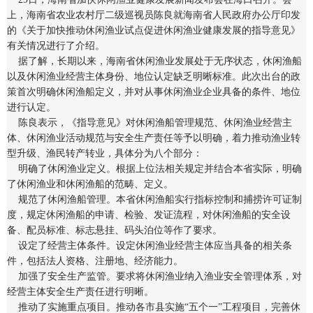
上，海南省农业农村厅二级巡视员陈良就海南省人民政府办公厅印发
的《关于加快推动休闲渔业试点促进休闲渔业健康发展的指导意见》
有关情况进行了介绍。
据了解，长期以来，海南省休闲渔业发展处于无序状态，休闲渔船
以及休闲渔业经营主体身份、地位认定缺乏明晰标准。此次出台的政
策首次明确休闲渔船定义，并对从事休闲渔业企业具备的条件、地位
进行认定。
陈良表示，《指导意见》对休闲渔船管理规范、休闲渔业经营主
体、休闲渔业活动规范与安全生产责任等予以明确，着力推动渔业转
型升级、渔民转产转业，具体分为八个部分：
明确了休闲渔业定义。根据上位法相关规定并结合本省实际，明确
了休闲渔业和休闲渔船的范畴、定义。
规范了休闲渔船管理。本省休闲渔船实行指标控制和捕捞许可证制
度，规定休闲渔船的申请、检验、发证流程，对休闲渔船的安全设
备、配员标准、标志悬挂、码头泊位等作了要求。
设定了经营主体条件。设定休闲渔业经营主体应当具备的相关条
件，包括法人资格、注册地、经济能力。
加强了安全生产监管。要求将休闲渔业纳入渔业安全管理体系，对
经营主体安全生产责任进行明晰。
推动了实施重点项目。推动各市县实施“五个一”工程项目，完善休