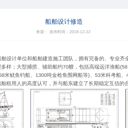
船舶设计修造
来源：
发布时间：2018-12-22
船舶设计单位和船舶建造施工团队，拥有完备的、专业齐
样；大型捕捞、辅助船约70艘，包括高端远洋渔船(58.85
68米鱿鱼钓船、1300吨金枪鱼围网船等)、53米科考船、
船舶租用人的高度认可，并与船东建立了长期稳定互信的